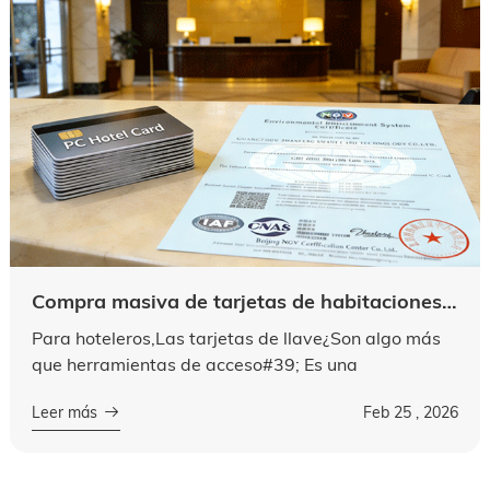
Compra masiva de tarjetas de habitaciones de hotel de policarbon: una sabia elección para la industria hotel.
Para hoteleros,Las tarjetas de llave¿Son algo más
que herramientas de acceso#39; Es una
herramienta de contacto diario entre el hotel y los
Leer más
Feb 25 , 2026
huéspedes. También es una parte crítica ...