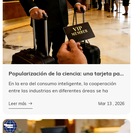
Popularización de la ciencia: una tarjeta para múltiples usos, desbloqueuna situación de ganar-ganar para los servicios y operaciones VIP
En la era del consumo inteligente, la cooperación
entre las industrias en diferentes áreas se ha
convertido en una nueva tendencia. Entre ellos,
Leer más
Mar 13 , 2026
clubes y hoteles son un muy buen pa...