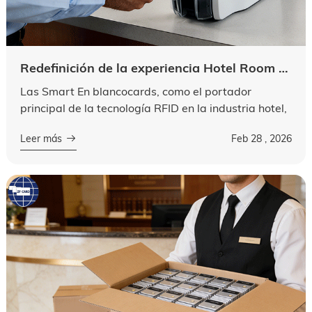
Redefinición de la experiencia Hotel Room Card: las ventajas tecnológicas de la Smart Blank Card
Las Smart En blancocards, como el portador
principal de la tecnología RFID en la industria hotel,
se refieren a tarjetas RFID en blanco sin patrones
Leer más
Feb 28 , 2026
preimpresos en la superficie o ...