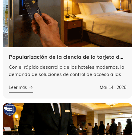
idioma
Popularización de la ciencia de la tarjeta de CPU: desbloquee la contraseña segura y conveniente para las tarjetas de habitación inteligente del Hotel
Con el rápido desarrollo de los hoteles modernos, la
demanda de soluciones de control de acceso a las
habitaciones seguras, eficientes e inteligentes
Leer más
Mar 14 , 2026
aumenta día a día. Como uno de...