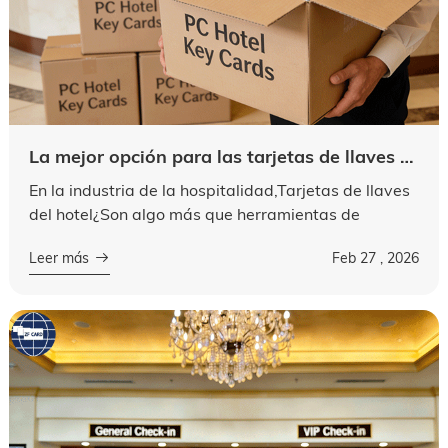
La mejor opción para las tarjetas de llaves del Hotel: tarjetas de policarbonpersonalizadas a granel, duradera y duradera + marca de doble empoderamiento de Marketing
En la industria de la hospitalidad,Tarjetas de llaves
del hotel¿Son algo más que herramientas de
acceso#39; Re la primera impresión de su marca y
Leer más
Feb 27 , 2026
una parte crítica de la seguridad ...