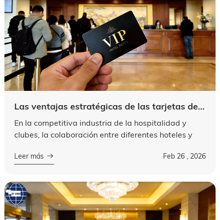
Las ventajas estratégicas de las tarjetas de habitaciones VIP de marca compartida para hoteles y clubes
En la competitiva industria de la hospitalidad y
clubes, la colaboración entre diferentes hoteles y
clubes se ha convertido en una poderosa estrategia
Leer más
Feb 26 , 2026
para mejorar la experiencia d...