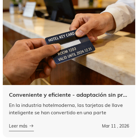
Conveniente y eficiente - adaptación sin preocupaciones: análisis de las ventajas de la aplicación de tarjetas de banda magnética en tarjetas de llave inteligente del Hotel
En la industria hotelmoderna, las tarjetas de llave
inteligente se han convertido en una parte
indispensable de las operaciones diarias de la
Leer más
Mar 11 , 2026
operación del hotel, afectando directa...