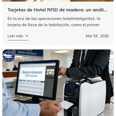
Tarjetas de Hotel RFID de madera: un análisis exhaustivo de aplicaciones innovadoras y ventajas principales
En la era de las operaciones hotelinteligentes, la
tarjeta de llave de la habitación, como el primer
punto de contacto entre los hoteles y los huéspedes,
Leer más
Mar 04 , 2026
ya no es sólo una herramie...