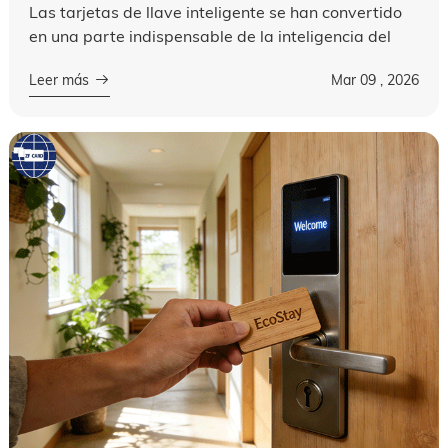
Las tarjetas de llave inteligente se han convertido
en una parte indispensable de la inteligencia del
hotel,la operación y la experiencia del huésped,
Leer más
Mar 09 , 2026
actuando como un puente entre...