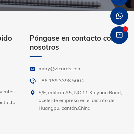
0
pido
Póngase en contacto con
nosotros
mary@zfcards.com
+86 189 3398 5004
Eventos
5/F, edificio A5, NO.11 Kaiyuan Road,
acelerde empresa en el distrito de
ontacto
Huangpu, cantón,China