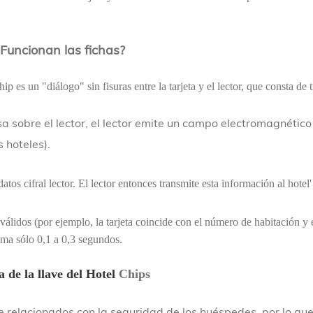
¿Funcionan las fichas?
hip es un "diálogo" sin fisuras entre la tarjeta y el lector, que consta de 
a sobre el lector, el lector emite un campo electromagnético 
 hoteles).
 datos cifral lector. El lector entonces transmite esta información al hote
válidos (por ejemplo, la tarjeta coincide con el número de habitación y e
toma sólo 0,1 a 0,3 segundos.
a de la llave del Hotel
Chips
 relacionados con la seguridad de los huéspedes, por lo que