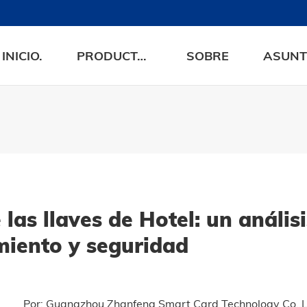
INICIO.
PRODUCTOS
SOBRE
ASUN
las llaves de Hotel: un anális
miento y seguridad
Por: Guangzhou Zhanfeng Smart Card Technology Co.,L