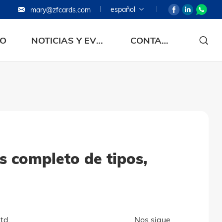
español
mary@zfcards.com
TO
NOTICIAS Y EVENTOS
CONTACTO CONTACTO
is completo de tipos,
td.
Nos sigue