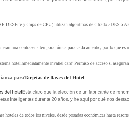
E DESFire y chips de CPU) utilizan algoritmos de cifrado 3DES o AES 
eran una contraseña temporal única para cada autentic, por lo que es inú
sistema hotelinmediatamente invaliel card' Permiso de acceso s, asegura
fianza para
Tarjetas de llaves del Hotel
es del hotel
Está claro que la elección de un fabricante de renomb
arjetas inteligentes durante 20 años, y he aquí por qué nos dest
ra hoteles de todos los niveles, desde posadas económicas hasta resorts 