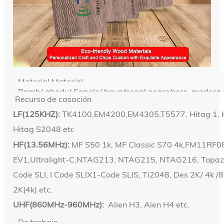
Material Material
Bamb/ abedu/ Sapele/ haya/nogal negro/cere, madera 
Recurso de casación
LF(125KHZ):
TK4100,EM4200,EM4305,T5577, Hitag 1, H
Hitag S2048 et
c
HF(13.56MHz):
MF S50 1k, MF Classic S70 4k,FM11RF08,
EV1,Ultralight-C,NTAG213, NTAG215, NTAG216, Topaz
Code SLl, I Code SLlX1-Code SLIS, Ti2048, Des 2K/ 4k /8
2K(4k) etc.
UHF(860MHz-960MHz):
Alien H3, Aien H4 etc.
De trabajo